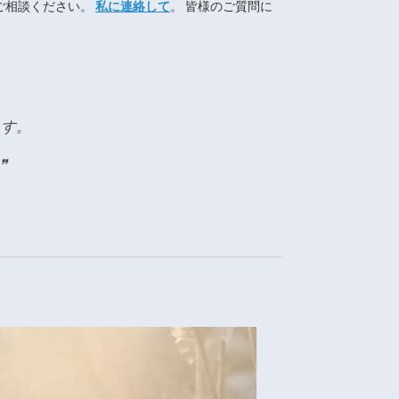
ご相談ください。
私に連絡して
。
皆様のご質問に
ます。
❞