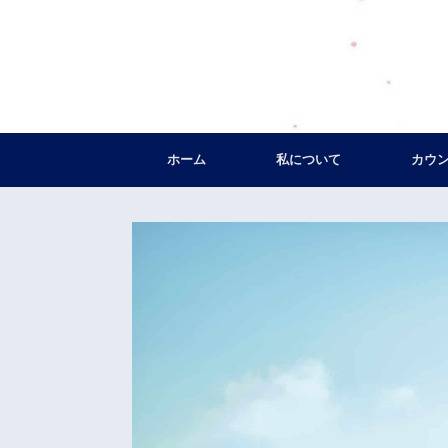
コ
ン
テ
ン
ツ
へ
ス
キ
ホーム
私について
カウ
ッ
プ